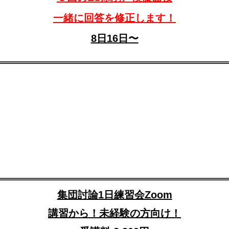
一緒に回答を修正します！
8日16日〜
集団討論1日練習会Zoom
講習から！未経験の方向け！