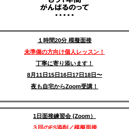
１時間20分 模擬面接
未準備の方向け個人レッスン！
丁寧に寄り添います！
8月11日15日16日17日18日〜
夜も自宅からZoom受講！
1日面接練習会 (Zoom）
３回のES添削／模擬面接