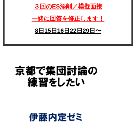
３回のES添削／模擬面接
一緒に回答を修正します！
8日15日16日22日29日〜