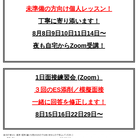
未準備の方向け個人レッスン！
丁寧に寄り添います！
8月8日9日10日11日14日〜
夜も自宅からZoom受講！
1日面接練習会 (Zoom）
３回のES添削／模擬面接
一緒に回答を修正します！
8日15日16日22日29日〜