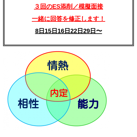
３回のES添削／模擬面接
一緒に回答を修正します！
8日15日16日22日29日〜