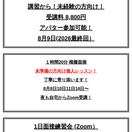
講習から！未経験の方向け！
受講料 8,800円
アバター参加可能！
8月9日(2026最終回）
１時間20分 模擬面接
未準備の方向け個人レッスン！
丁寧に寄り添います！
8月8日10日11日14日〜
夜も自宅からZoom受講！
1日面接練習会 (Zoom）