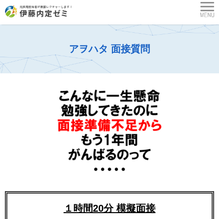
アヲハタ 面接質問
１時間20分 模擬面接