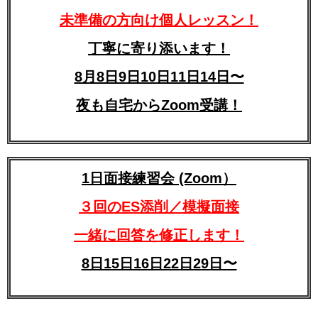
未準備の方向け個人レッスン！
丁寧に寄り添います！
8月8日9日10日11日14日〜
夜も自宅からZoom受講！
1日面接練習会 (Zoom）
３回のES添削／模擬面接
一緒に回答を修正します！
8日15日16日22日29日〜