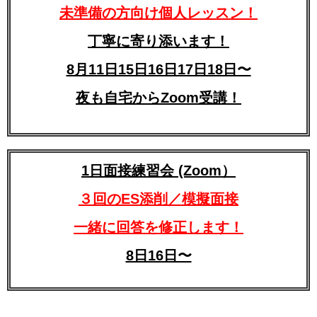
未準備の方向け個人レッスン！
丁寧に寄り添います！
8月11日15日16日17日18日〜
夜も自宅からZoom受講！
1日面接練習会 (Zoom）
３回のES添削／模擬面接
一緒に回答を修正します！
8日16日〜