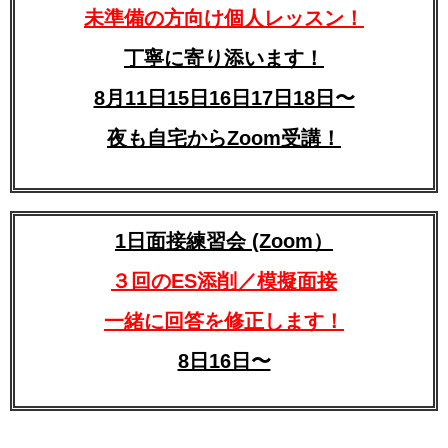
未準備の方向け個人レッスン！
丁寧に寄り添います！
8月11日15日16日17日18日〜
夜も自宅からZoom受講！
1日面接練習会 (Zoom）
３回のES添削／模擬面接
一緒に回答を修正します！
8日16日〜