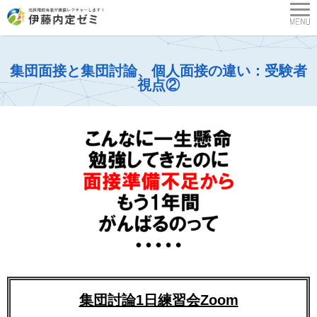
集団面接と集団討論、個人面接の違い：受験者
視点②
集団討論1日練習会Zoom