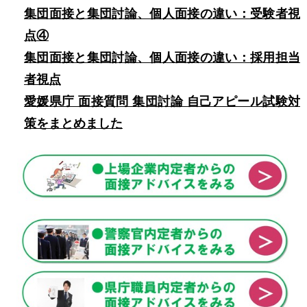
集団面接と集団討論、個人面接の違い：受験者視
点④
集団面接と集団討論、個人面接の違い：採用担当
者視点
愛媛県庁 面接質問 集団討論 自己アピール試験対
策をまとめました