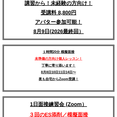
講習から！未経験の方向け！
受講料 8,800円
アバター参加可能！
8月9日(2026最終回）
１時間20分 模擬面接
未準備の方向け個人レッスン！
丁寧に寄り添います！
8月8日10日11日14日〜
夜も自宅からZoom受講！
1日面接練習会 (Zoom）
３回のES添削／模擬面接