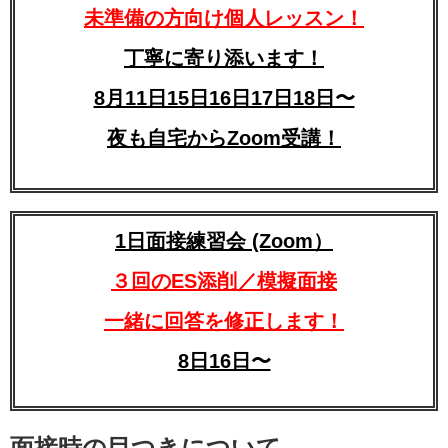
未準備の方向け個人レッスン！
丁寧に寄り添います！
8月11日15日16日17日18日〜
夜も自宅からZoom受講！
1日面接練習会 (Zoom）
３回のES添削／模擬面接
一緒に回答を修正します！
8日16日〜
面接時の目つきについて