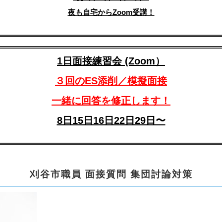
夜も自宅からZoom受講！
1日面接練習会 (Zoom）
３回のES添削／模擬面接
一緒に回答を修正します！
8日15日16日22日29日〜
刈谷市職員 面接質問 集団討論対策