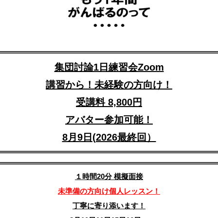
集団討論1日練習会Zoom
講習から！未経験の方向け！
受講料 8,800円
アバター参加可能！
8月9日(2026最終回）
１時間20分 模擬面接
未準備の方向け個人レッスン！
丁寧に寄り添います！