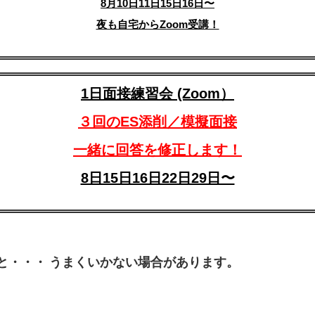
8月10日11日15日16日〜
夜も自宅からZoom受講！
1日面接練習会 (Zoom）
３回のES添削／模擬面接
一緒に回答を修正します！
8日15日16日22日29日〜
と・・・
うまくいかない場合があります。