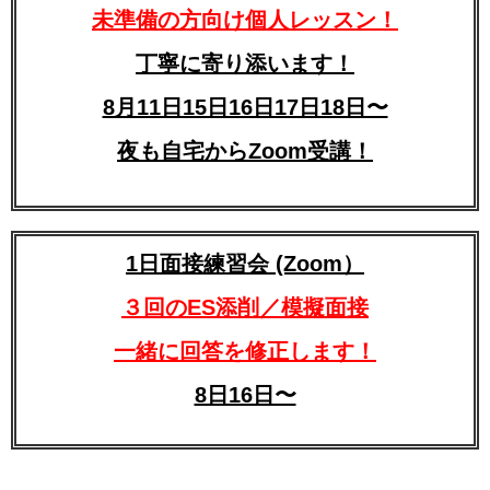
未準備の方向け個人レッスン！
丁寧に寄り添います！
8月11日15日16日17日18日〜
夜も自宅からZoom受講！
1日面接練習会 (Zoom）
３回のES添削／模擬面接
一緒に回答を修正します！
8日16日〜