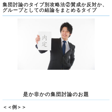
集団討論のタイプ別攻略法②賛成か反対か、
グループとしての結論をまとめるタイプ
是か非かの集団討論のお題
＜＜例＞＞