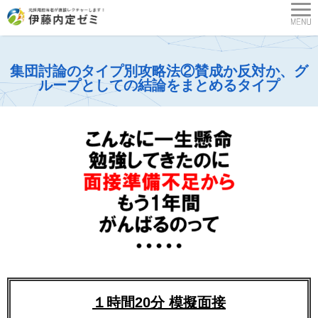
集団討論のタイプ別攻略法②賛成か反対か、グ
ループとしての結論をまとめるタイプ
１時間20分 模擬面接