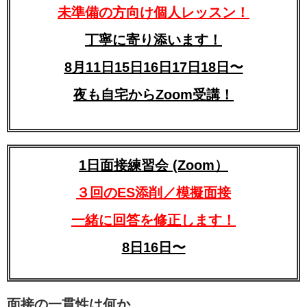
未準備の方向け個人レッスン！
丁寧に寄り添います！
8月11日15日16日17日18日〜
夜も自宅からZoom受講！
1日面接練習会 (Zoom）
３回のES添削／模擬面接
一緒に回答を修正します！
8日16日〜
面接の一貫性は何か