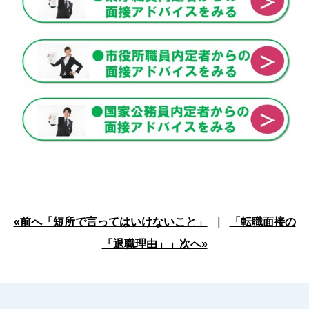
«前へ「短所で言ってはいけないこと」
｜
「転職面接の
「退職理由」」次へ»