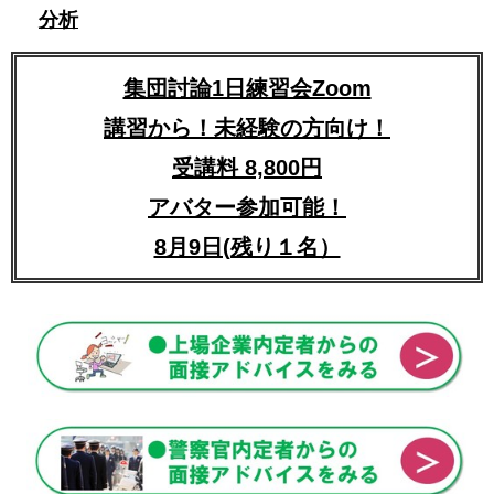
分析
集団討論1日練習会Zoom
講習から！未経験の方向け！
受講料 8,800円
アバター参加可能！
8月9日(残り１名）