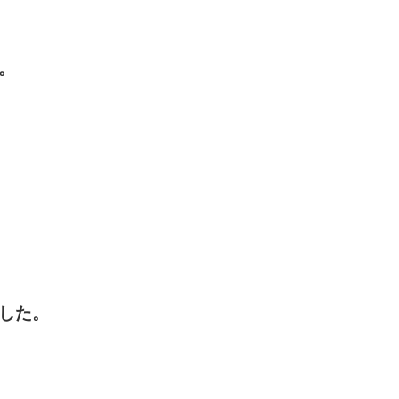
。
した。