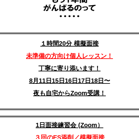
１時間20分 模擬面接
未準備の方向け個人レッスン！
丁寧に寄り添います！
8月11日15日16日17日18日〜
夜も自宅からZoom受講！
1日面接練習会 (Zoom）
３回のES添削／模擬面接