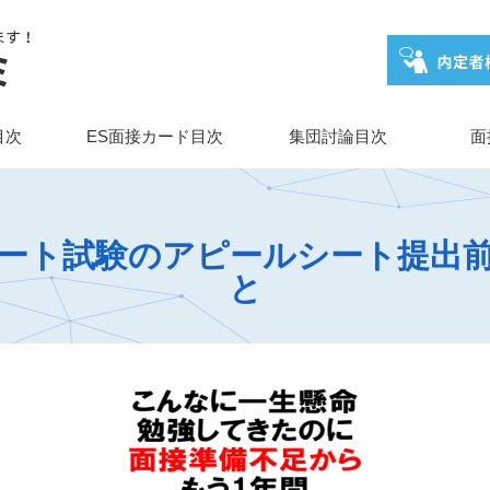
目次
ES面接カード目次
集団討論目次
面
ート試験のアピールシート提出
と