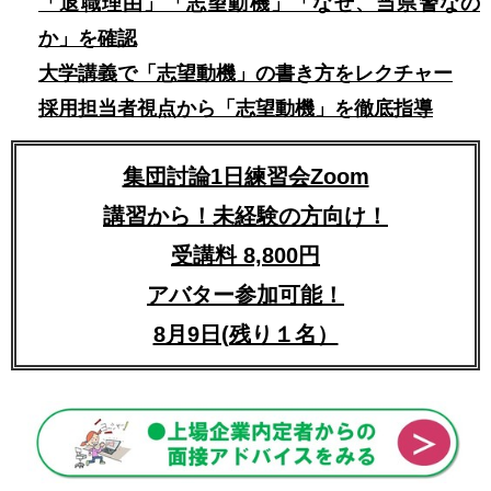
「退職理由」「志望動機」「なぜ、当県警なの
か」を確認
大学講義で「志望動機」の書き方をレクチャー
採用担当者視点から「志望動機」を徹底指導
集団討論1日練習会Zoom
講習から！未経験の方向け！
受講料 8,800円
アバター参加可能！
8月9日(残り１名）