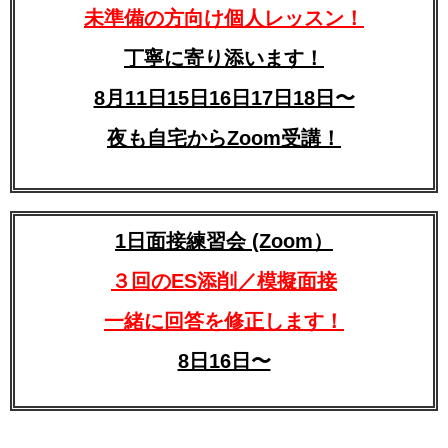
未準備の方向け個人レッスン！
丁寧に寄り添います！
8月11日15日16日17日18日〜
夜も自宅からZoom受講！
1日面接練習会 (Zoom）
３回のES添削／模擬面接
一緒に回答を修正します！
8日16日〜