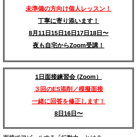
未準備の方向け個人レッスン！
丁寧に寄り添います！
8月11日15日16日17日18日〜
夜も自宅からZoom受講！
1日面接練習会 (Zoom）
３回のES添削／模擬面接
一緒に回答を修正します！
8日16日〜